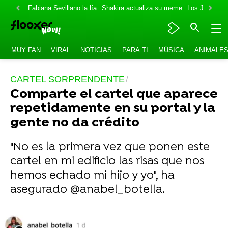
Fabiana Sevillano la lía
Shakira actualiza su meme
Los Jonas va
MUY FAN
VIRAL
NOTICIAS
PARA TI
MÚSICA
ANIMALE
CARTEL SORPRENDENTE
Comparte el cartel que aparece
repetidamente en su portal y la
gente no da crédito
"No es la primera vez que ponen este
cartel en mi edificio las risas que nos
hemos echado mi hijo y yo", ha
asegurado @anabel_botella.