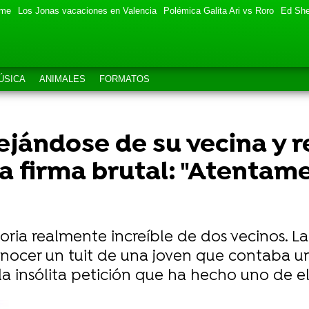
eme
Los Jonas vacaciones en Valencia
Polémica Galita Ari vs Roro
Ed She
ÚSICA
ANIMALES
FORMATOS
ejándose de su vecina y r
a firma brutal: "Atentame
oria realmente increíble de dos vecinos. L
nocer un tuit de una joven que contaba u
la insólita petición que ha hecho uno de el