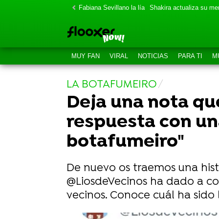
Fabiana Sevillano la lía
Shakira actualiza su m
MUY FAN
VIRAL
NOTICIAS
PARA TI
M
LA BOTAFUMEIRO
Deja una nota qu
respuesta con un
botafumeiro"
De nuevo os traemos una hist
@LiosdeVecinos ha dado a co
vecinos. Conoce cuál ha sido 