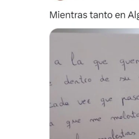
Un vecino escribe una nota tras sos
María Ibernón
Publicado:
09 de marzo de 2024, 17:38