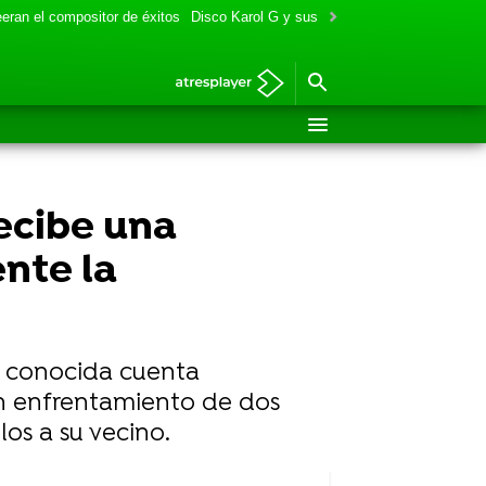
eran el compositor de éxitos
Disco Karol G y sus colaboraciones
Aitana y
ecibe una
nte la
a conocida cuenta
n enfrentamiento de dos
los a su vecino.