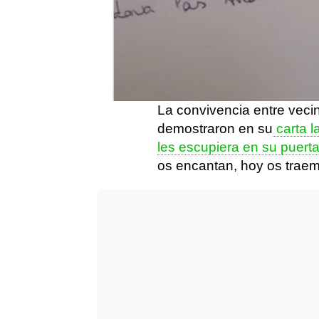
Sabemos que hay personas 
igual que sabemos que ex
de tratar ciertos problem
estos dos aspectos se en
ocurrido con estos vecinos
La convivencia entre vec
demostraron en su
carta l
les escupiera en su puert
os encantan, hoy os traemo