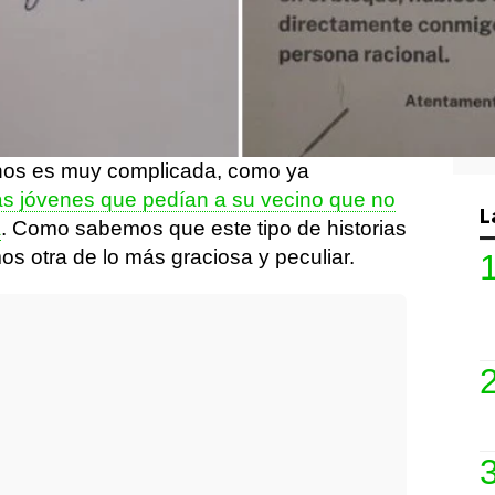
más sensibles que otras a los olores, al
isten personas con mayor predisposición
as cara a cara. El problema surge cuando
frentan, pues surge una disputa como ha
 de Algeciras.
inos es muy complicada, como ya
as jóvenes que pedían a su vecino que no
L
a
. Como sabemos que este tipo de historias
s otra de lo más graciosa y peculiar.