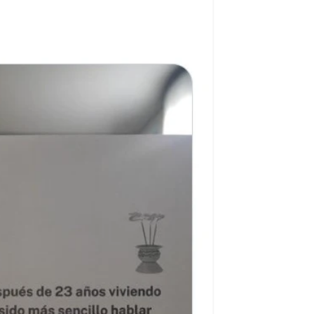
 y todos la están aplaudiendo
rd