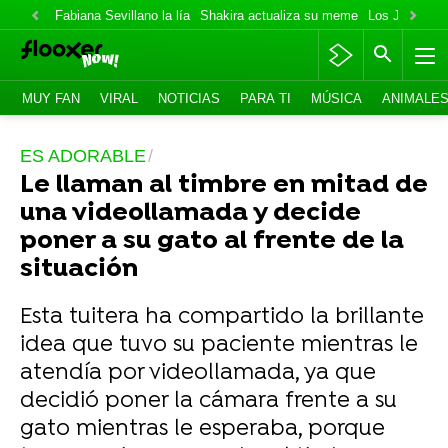
Fabiana Sevillano la lía
Shakira actualiza su meme
Los Jonas va
MUY FAN
VIRAL
NOTICIAS
PARA TI
MÚSICA
ANIMALE
ES ADORABLE
Le llaman al timbre en mitad de
una videollamada y decide
poner a su gato al frente de la
situación
Esta tuitera ha compartido la brillante
idea que tuvo su paciente mientras le
atendía por videollamada, ya que
decidió poner la cámara frente a su
gato mientras le esperaba, porque