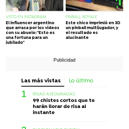
VISTO EN INSTAGRAM
PINBALL ROYALE
El influencer argentino
Este chico imprimió en 3D
que arrasa por los vídeos
un pinball multijugador, y
con su abuelo: "Esto es
el resultado es
una fortuna para un
alucinante
jubilado"
Las más vistas
Lo último
RISAS ASEGURADAS
99 chistes cortos que te
harán llorar de risa al
instante