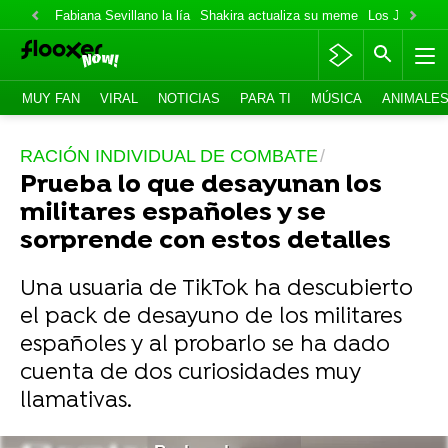
Fabiana Sevillano la lía
Shakira actualiza su meme
Los Jonas va
MUY FAN
VIRAL
NOTICIAS
PARA TI
MÚSICA
ANIMALE
RACIÓN INDIVIDUAL DE COMBATE
Prueba lo que desayunan los
militares españoles y se
sorprende con estos detalles
Una usuaria de TikTok ha descubierto
el pack de desayuno de los militares
españoles y al probarlo se ha dado
cuenta de dos curiosidades muy
llamativas.