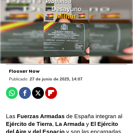
Foto: TikTok @corina2g
El ejército del aire alemán cocina una
gigantesca paella y se vuelve viral por este
detalle
Flooxer Now
Publicado:
27 de junio de 2025, 14:07
Whatsapp
Facebook
X
Flipboard
Las
Fuerzas Armadas
de España integran al
Ejército de Tierra
,
La Armada
y
El Ejército
del Aire y del Espacio
y son las encargadas