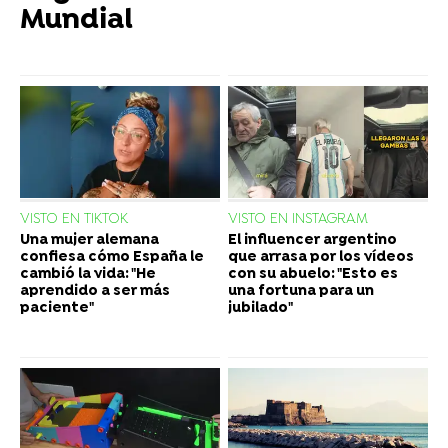
Mundial
VISTO EN TIKTOK
VISTO EN INSTAGRAM
Una mujer alemana
El influencer argentino
confiesa cómo España le
que arrasa por los vídeos
cambió la vida: "He
con su abuelo: "Esto es
aprendido a ser más
una fortuna para un
paciente"
jubilado"