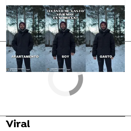
tiktok
Vídeo viral
Flooxer Now
» Viral
Viral