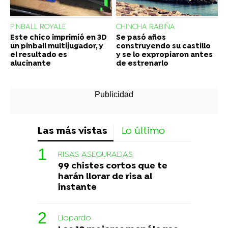
PINBALL ROYALE
CHINCHA RABIÑA
Este chico imprimió en 3D
Se pasó años
un pinball multijugador, y
construyendo su castillo
el resultado es
y se lo expropiaron antes
alucinante
de estrenarlo
Las más vistas
Lo último
RISAS ASEGURADAS
99 chistes cortos que te
harán llorar de risa al
instante
Liopardo