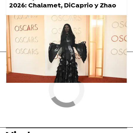
2026: Chalamet, DiCaprio y Zhao
tiktok
Vídeo viral
Flooxer Now
» Viral