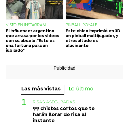
VISTO EN INSTAGRAM
PINBALL ROYALE
El influencer argentino
Este chico imprimió en 3D
que arrasa por los vídeos
un pinball multijugador, y
con su abuelo: "Esto es
el resultado es
una fortuna para un
alucinante
jubilado"
Las más vistas
Lo último
RISAS ASEGURADAS
99 chistes cortos que te
harán llorar de risa al
instante