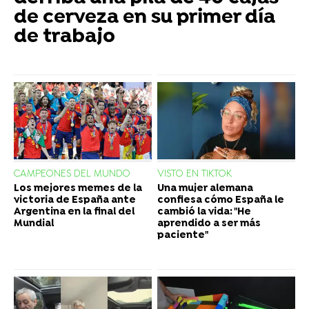
de cerveza en su primer día
de trabajo
CAMPEONES DEL MUNDO
VISTO EN TIKTOK
Los mejores memes de la
Una mujer alemana
victoria de España ante
confiesa cómo España le
Argentina en la final del
cambió la vida: "He
Mundial
aprendido a ser más
paciente"