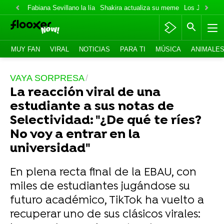
Fabiana Sevillano la lía
Shakira actualiza su meme
Los Jonas va
MUY FAN
VIRAL
NOTICIAS
PARA TI
MÚSICA
ANIMALE
VAYA SORPRESA
La reacción viral de una
estudiante a sus notas de
Selectividad: "¿De qué te ríes?
No voy a entrar en la
universidad"
En plena recta final de la EBAU, con
miles de estudiantes jugándose su
futuro académico, TikTok ha vuelto a
recuperar uno de sus clásicos virales: