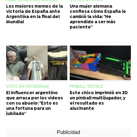
CAMPEONES DEL MUNDO
VISTO EN TIKTOK
Los mejores memes de la
Una mujer alemana
victoria de España ante
confiesa cómo España le
Argentina en la final del
cambió la vida: "He
Mundial
aprendido a ser más
paciente"
VISTO EN INSTAGRAM
PINBALL ROYALE
El influencer argentino
Este chico imprimió en 3D
que arrasa por los vídeos
un pinball multijugador, y
con su abuelo: "Esto es
el resultado es
una fortuna para un
alucinante
jubilado"