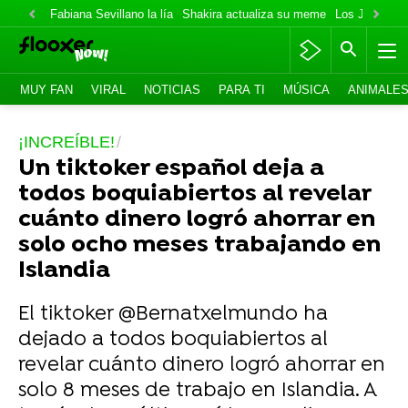
Fabiana Sevillano la lía
Shakira actualiza su meme
Los Jonas va
MUY FAN
VIRAL
NOTICIAS
PARA TI
MÚSICA
ANIMALE
¡INCREÍBLE!
Un tiktoker español deja a
todos boquiabiertos al revelar
cuánto dinero logró ahorrar en
solo ocho meses trabajando en
Islandia
El tiktoker @Bernatxelmundo ha
dejado a todos boquiabiertos al
revelar cuánto dinero logró ahorrar en
solo 8 meses de trabajo en Islandia. A