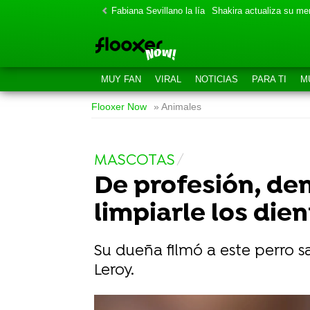
Fabiana Sevillano la lía
Shakira actualiza su m
MUY FAN
VIRAL
NOTICIAS
PARA TI
M
Flooxer Now
» Animales
MASCOTAS
De profesión, den
limpiarle los die
Su dueña filmó a este perro 
Leroy.