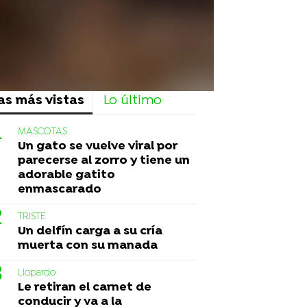
as más vistas
Lo último
MASCOTAS
Un gato se vuelve viral por
parecerse al zorro y tiene un
adorable gatito
enmascarado
TRISTE
Un delfín carga a su cría
muerta con su manada
Liopardo
Le retiran el carnet de
conducir y va a la