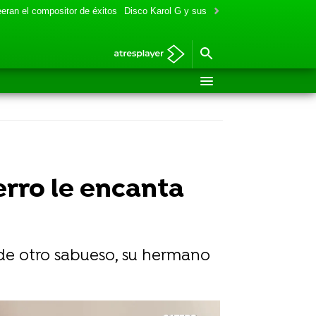
eran el compositor de éxitos
Disco Karol G y sus colaboraciones
Aitana y
erro le encanta
 de otro sabueso, su hermano