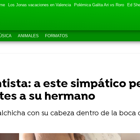
eme
Los Jonas vacaciones en Valencia
Polémica Galita Ari vs Roro
Ed She
ÚSICA
ANIMALES
FORMATOS
tista: a este simpático p
ntes a su hermano
salchicha con su cabeza dentro de la boca