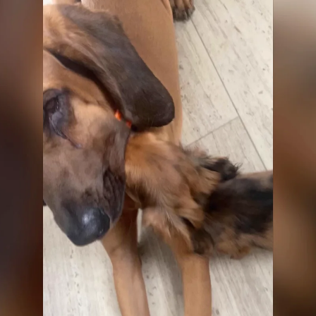
Whatsapp
Facebook
X
Flipboa
taats es una profesora suplente de la
 Panamá, Florida (Estados Unidos) y