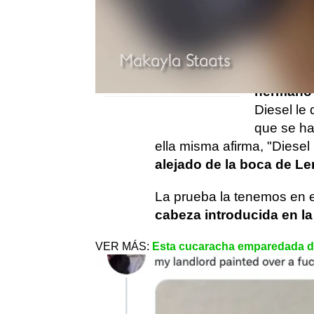
mamá de d
un perro sin pelo
rescatado de la calle
miniatura,
en Perú
Rescatan a un perro a
Hace unos
punto de morir en un
perro Die
apartamento
abandonado
hermano
Diesel le 
que se ha
ella misma afirma, "Diese
alejado de la boca de Le
La prueba la tenemos en e
cabeza introducida en l
VER MÁS:
Esta cucaracha emparedada 
El aterrador momento
lanza a un abuelo a m