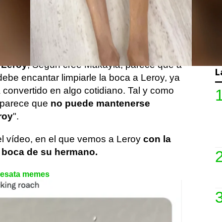
os perros: Leroy, y un perro salchicha en
 Diesel.
 días, la joven, de 20 años, grabó a su
sel
limpiando el interior de la boca de su
 Leroy
, Según cree Makayla, parece que a
L
debe encantar limpiarle la boca a Leroy, ya
 convertido en algo cotidiano. Tal y como
l parece que
no puede mantenerse
roy
".
l vídeo, en el que vemos a Leroy
con la
a boca de su hermano.
desata memes
 en que un enorme bisonte
ás de dos metros de altura