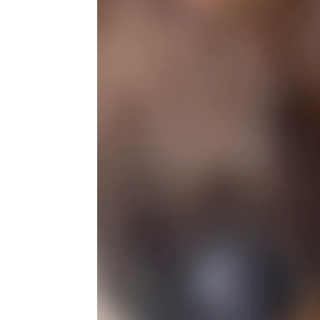
Caters News
|
Liopardo
Publicado:
13 de septiembre de 2021, 17:03
Makayla S
Más información
ciudad de
El cambio radical de