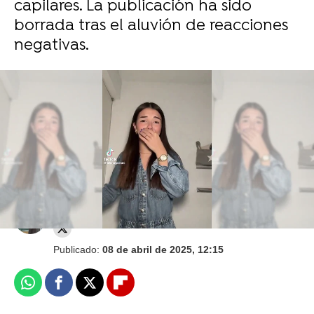
capilares. La publicación ha sido
borrada tras el aluvión de reacciones
negativas.
AuronPlay se sincera y reflexiona sobre su
futuro: "Quiero reinventarme, pero no me voy"
Juan Carrasco
Publicado:
08 de abril de 2025, 12:15
Whatsapp
Facebook
X
Flipboard