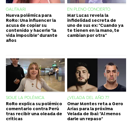
GALITAARI
EN PLENO CONCIERTO
Nueva polémica para
Mar Lucas revela la
RoRo: Una influencer la
infidelidad secreta de
acusa de copiar su
uno de sus ex: "Cuando ya
contenido y hacerle "la
te tienen en la mano, te
vida imposible" durante
cambian por otra”
años
SIGUE LA POLÉMICA
¿VELADA DEL AÑO 7?
RoRo explica su polémico
Omar Montes reta a Gero
comentario contra Perú
Arias para la próxima
tras recibir una oleada de
Velada de Ibai: "Al menos
críticas
darle un repaso"