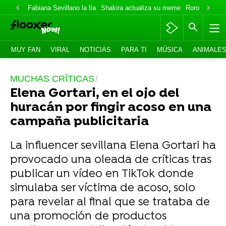
Fabiana Sevillano la lía
Shakira actualiza su meme
Roro lo niega
MUY FAN
VIRAL
NOTICIAS
PARA TI
MÚSICA
ANIMALE
MUCHAS CRÍTICAS
Elena Gortari, en el ojo del
huracán por fingir acoso en una
campaña publicitaria
La influencer sevillana Elena Gortari ha
provocado una oleada de críticas tras
publicar un vídeo en TikTok donde
simulaba ser víctima de acoso, solo
para revelar al final que se trataba de
una promoción de productos