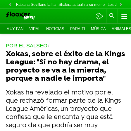
Fabiana Sevillano la lía
Shakira actualiza su meme
Los Jonas va
MUY FAN
VIRAL
NOTICIAS
PARA TI
MÚSICA
ANIMALE
POR EL SALSEO
Xokas, sobre el éxito de la Kings
League: "Si no hay drama, el
proyecto se va a la mierda,
porque a nadie le importa"
Xokas ha revelado el motivo por el
que rechazó formar parte de la Kings
League Américas, un proyecto que
confiesa que le encanta y que está
seguro de que podría ser muy