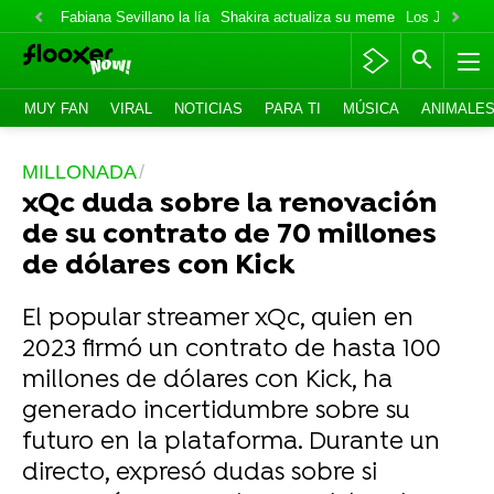
Fabiana Sevillano la lía
Shakira actualiza su meme
Los Jonas va
MUY FAN
VIRAL
NOTICIAS
PARA TI
MÚSICA
ANIMALE
MILLONADA
xQc duda sobre la renovación
de su contrato de 70 millones
de dólares con Kick
El popular streamer xQc, quien en
2023 firmó un contrato de hasta 100
millones de dólares con Kick, ha
generado incertidumbre sobre su
futuro en la plataforma. Durante un
directo, expresó dudas sobre si