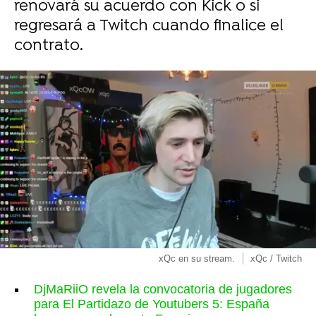
renovará su acuerdo con Kick o si
regresará a Twitch cuando finalice el
contrato.
xQc en su stream.
xQc / Twitch
DjMaRiiO revela la convocatoria de jugadores
para El Partidazo de Youtubers 5: España