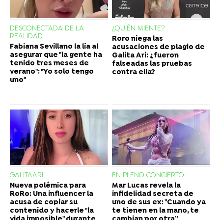
DESCONECTADA DE LA
¿QUIÉN MIENTE?
REALIDAD
Roro niega las
Fabiana Sevillano la lía al
acusaciones de plagio de
asegurar que "la gente ha
Galita Ari: ¿fueron
tenido tres meses de
falseadas las pruebas
verano": "Yo solo tengo
contra ella?
uno"
GALITAARI
EN PLENO CONCIERTO
Nueva polémica para
Mar Lucas revela la
RoRo: Una influencer la
infidelidad secreta de
acusa de copiar su
uno de sus ex: "Cuando ya
contenido y hacerle "la
te tienen en la mano, te
vida imposible" durante
cambian por otra”