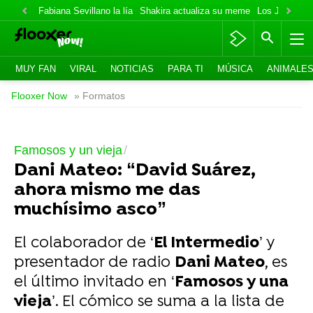
Fabiana Sevillano la lía
Shakira actualiza su meme
Los Jonas va
MUY FAN
VIRAL
NOTICIAS
PARA TI
MÚSICA
ANIMALE
Flooxer Now
» Formatos
Famosos y un vieja
Dani Mateo: “David Suárez,
ahora mismo me das
muchísimo asco”
El colaborador de ‘
El Intermedio
’ y
presentador de radio
Dani Mateo
, es
el último invitado en ‘
Famosos y una
vieja
’. El cómico se suma a la lista de