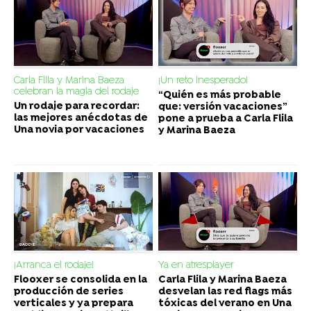
Carla Flila y Marina Baeza
¡Un reto inesperado!
celebran la magia del rodaje
“Quién es más probable
Un rodaje para recordar:
que: versión vacaciones”
las mejores anécdotas de
pone a prueba a Carla Flila
Una novia por vacaciones
y Marina Baeza
¡Arranca el rodaje!
Ya en atresplayer
Flooxer se consolida en la
Carla Flila y Marina Baeza
producción de series
desvelan las red flags más
verticales y ya prepara
tóxicas del verano en Una