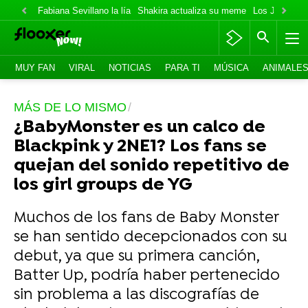
Fabiana Sevillano la lía
Shakira actualiza su meme
Los Jonas va
MUY FAN
VIRAL
NOTICIAS
PARA TI
MÚSICA
ANIMALE
MÁS DE LO MISMO
¿BabyMonster es un calco de
Blackpink y 2NE1? Los fans se
quejan del sonido repetitivo de
los girl groups de YG
Muchos de los fans de Baby Monster
se han sentido decepcionados con su
debut, ya que su primera canción,
Batter Up, podría haber pertenecido
sin problema a las discografías de