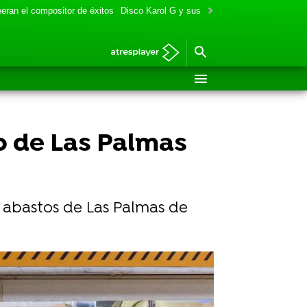
eran el compositor de éxitos
Disco Karol G y sus colaboraciones
Aitana y
o de Las Palmas
 abastos de Las Palmas de