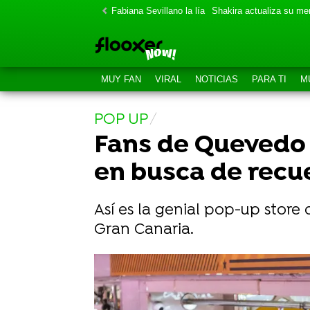
Fabiana Sevillano la lía
Shakira actualiza su m
MUY FAN
VIRAL
NOTICIAS
PARA TI
M
POP UP
Fans de Quevedo 
en busca de recue
Así es la genial pop-up stor
Gran Canaria.