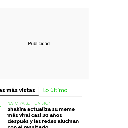
rd
as más vistas
Lo último
"ESTO YA LO HE VISTO"
Shakira actualiza su meme
más viral casi 30 años
después y las redes alucinan
con el resultado