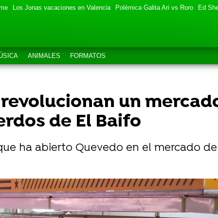
eme
Los Jonas vacaciones en Valencia
Polémica Galita Ari vs Roro
Ed She
ÚSICA
ANIMALES
FORMATOS
revolucionan un mercad
rdos de El Baifo
e que ha abierto Quevedo en el mercado de