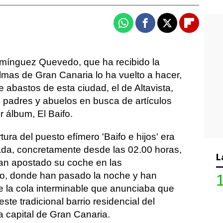
Whatsapp
Facebook
X
Flipboa
omínguez Quevedo, que ha recibido la
mas de Gran Canaria lo ha vuelto a hacer,
abastos de esta ciudad, el de Altavista,
, padres y abuelos en busca de artículos
 álbum, El Baifo.
ura del puesto efímero 'Baifo e hijos' era
a, concretamente desde las 02.00 horas,
L
an apostado su coche en las
o, donde han pasado la noche y han
de la cola interminable que anunciaba que
ste tradicional barrio residencial del
la capital de Gran Canaria.