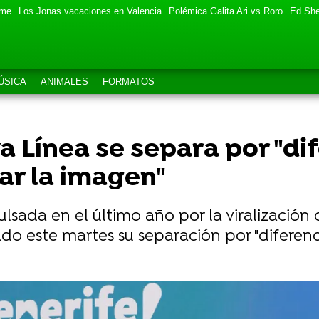
eme
Los Jonas vacaciones en Valencia
Polémica Galita Ari vs Roro
Ed She
ÚSICA
ANIMALES
FORMATOS
 Línea se separa por "dif
ar la imagen"
ulsada en el último año por la viralizació
ado este martes su separación por "diferen