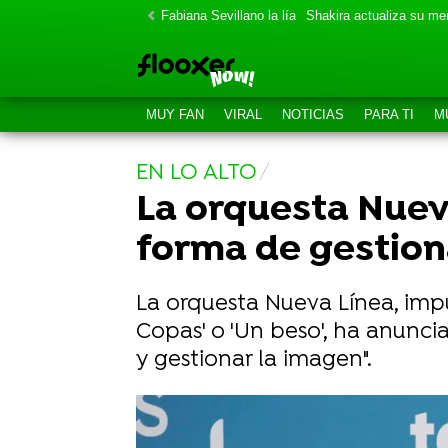
Fabiana Sevillano la lía
Shakira actualiza su m
MUY FAN
VIRAL
NOTICIAS
PARA TI
M
EN LO ALTO
La orquesta Nueva
forma de gestion
La orquesta Nueva Línea, imp
Copas' o 'Un beso', ha anunci
y gestionar la imagen".