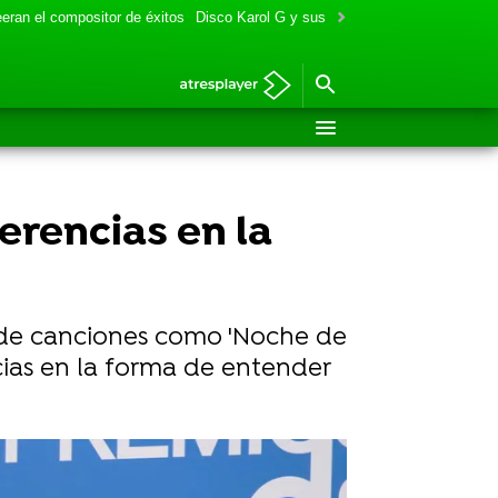
eran el compositor de éxitos
Disco Karol G y sus colaboraciones
Aitana y
erencias en la
n de canciones como 'Noche de
cias en la forma de entender