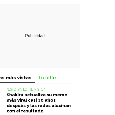
rd
as más vistas
Lo último
"ESTO YA LO HE VISTO"
Shakira actualiza su meme
más viral casi 30 años
después y las redes alucinan
con el resultado