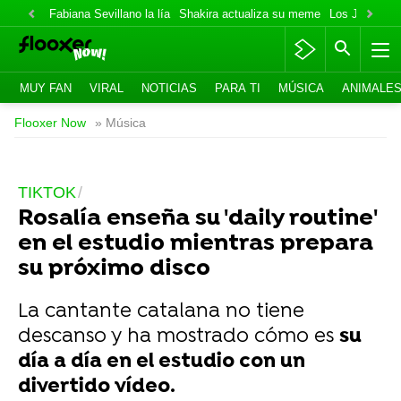
Fabiana Sevillano la lía
Shakira actualiza su meme
Los Jonas va
MUY FAN
VIRAL
NOTICIAS
PARA TI
MÚSICA
ANIMALE
Flooxer Now
» Música
TIKTOK
Rosalía enseña su 'daily routine'
en el estudio mientras prepara
su próximo disco
La cantante catalana no tiene
descanso y ha mostrado cómo es
su
día a día en el estudio con un
divertido vídeo.