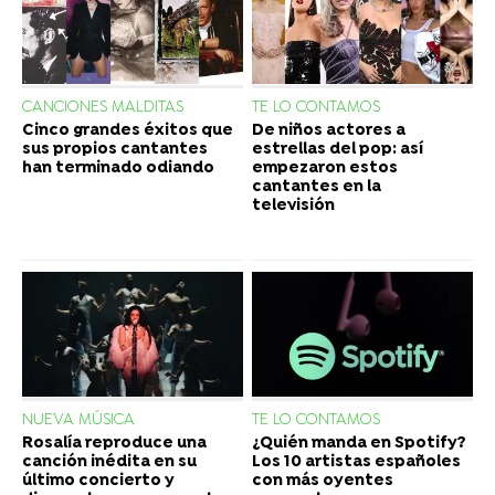
CANCIONES MALDITAS
TE LO CONTAMOS
Cinco grandes éxitos que
De niños actores a
sus propios cantantes
estrellas del pop: así
han terminado odiando
empezaron estos
cantantes en la
televisión
NUEVA MÚSICA
TE LO CONTAMOS
Rosalía reproduce una
¿Quién manda en Spotify?
canción inédita en su
Los 10 artistas españoles
último concierto y
con más oyentes