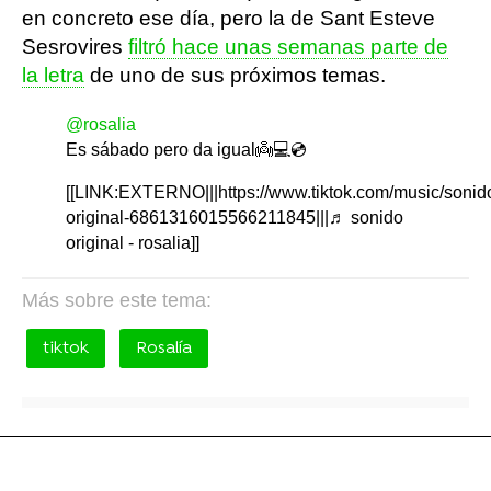
en concreto ese día, pero la de Sant Esteve
Sesrovires
filtró hace unas semanas parte de
la letra
de uno de sus próximos temas.
@rosalia
Es sábado pero da igual👼💻💿
[[LINK:EXTERNO|||https://www.tiktok.com/music/sonid
original-6861316015566211845|||♬ sonido
original - rosalia]]
Más sobre este tema:
tiktok
Rosalía