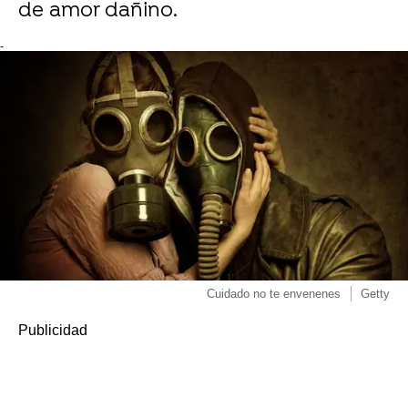
de amor dañino.
-
Cuidado no te envenenes
Getty