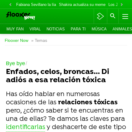
Fabiana Sevillano la lía
Shakira actualiza su meme
Los Jonas va
MUY FAN
VIRAL
NOTICIAS
PARA TI
MÚSICA
ANIMALE
Flooxer Now
» Temas
Bye bye
Enfados, celos, broncas... Di
adiós a esa relación tóxica
Has oído hablar en numerosas
ocasiones de las
relaciones tóxicas
pero, ¿cómo saber si te encuentras en
una de ellas? Te damos las claves para
identificarlas
y deshacerte de este tipo