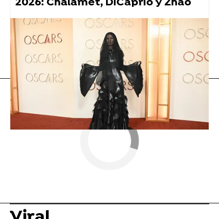
2026: Chalamet, DiCaprio y Zhao
tiktok
Vídeo viral
Flooxer Now
» Viral
Viral