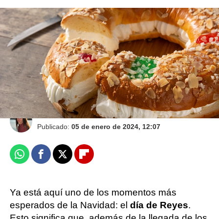
¿Cuál es la mejor forma de cocinar la carne?
Una discusión que ha enfrentado a España
contra Argentina
María Ibernón
Publicado:
05 de enero de 2024, 12:07
Whatsapp
Facebook
X
Flipboard
Ya está aquí uno de los momentos más
esperados de la Navidad: el
día de Reyes
.
Esto significa que, además de la llegada de los