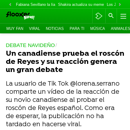
Fabiana Sevillano la lía
Shakira actualiza su meme
Los Jonas va
MUY FAN
VIRAL
NOTICIAS
PARA TI
MÚSICA
ANIMALE
DEBATE NAVIDEÑO
Un canadiense prueba el roscón
de Reyes y su reacción genera
un gran debate
La usuario de Tik Tok @lorena.serrano
comparte un vídeo de la reacción de
su novio canadiense al probar el
roscón de Reyes español. Como era
de esperar, la publicación no ha
tardado en hacerse viral.