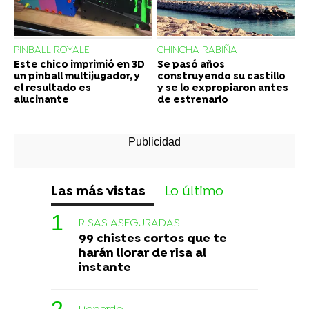
PINBALL ROYALE
CHINCHA RABIÑA
Este chico imprimió en 3D
Se pasó años
un pinball multijugador, y
construyendo su castillo
el resultado es
y se lo expropiaron antes
alucinante
de estrenarlo
Las más vistas
Lo último
RISAS ASEGURADAS
99 chistes cortos que te
harán llorar de risa al
instante