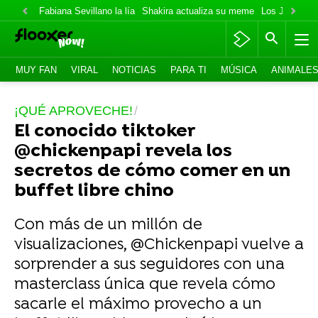
Fabiana Sevillano la lía
Shakira actualiza su meme
Los Jonas va
MUY FAN
VIRAL
NOTICIAS
PARA TI
MÚSICA
ANIMALE
¡QUÉ APROVECHE!
El conocido tiktoker
@chickenpapi revela los
secretos de cómo comer en un
buffet libre chino
Con más de un millón de
visualizaciones, @Chickenpapi vuelve a
sorprender a sus seguidores con una
masterclass única que revela cómo
sacarle el máximo provecho a un