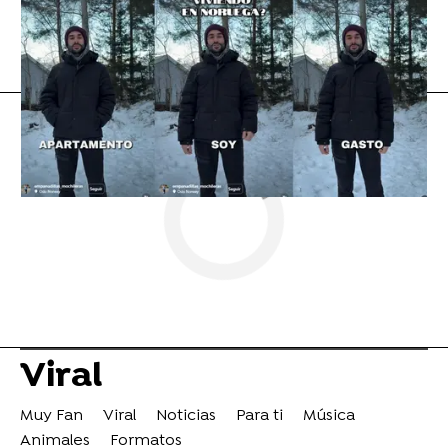
tiktok
Vídeo viral
Flooxer Now
» Viral
Viral
Muy Fan
Viral
Noticias
Para ti
Música
Animales
Formatos