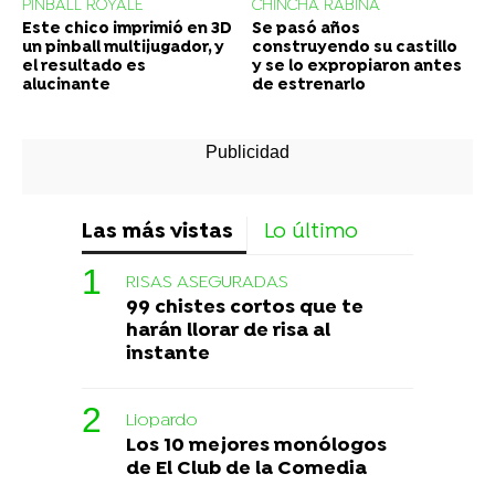
PINBALL ROYALE
CHINCHA RABIÑA
Este chico imprimió en 3D
Se pasó años
un pinball multijugador, y
construyendo su castillo
el resultado es
y se lo expropiaron antes
alucinante
de estrenarlo
Las más vistas
Lo último
RISAS ASEGURADAS
99 chistes cortos que te
harán llorar de risa al
instante
Liopardo
Los 10 mejores monólogos
de El Club de la Comedia