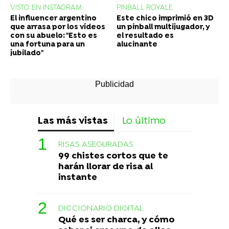
VISTO EN INSTAGRAM
PINBALL ROYALE
El influencer argentino
Este chico imprimió en 3D
que arrasa por los vídeos
un pinball multijugador, y
con su abuelo: "Esto es
el resultado es
una fortuna para un
alucinante
jubilado"
Las más vistas
Lo último
RISAS ASEGURADAS
99 chistes cortos que te
harán llorar de risa al
instante
DICCIONARIO DIGITAL
Qué es ser charca, y cómo