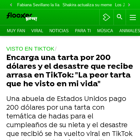
Fabiana Sevillano la lía
Shakira actualiza su meme
Los Jonas va
MUY FAN
VIRAL
NOTICIAS
PARA TI
MÚSICA
ANIMALE
VISTO EN TIKTOK
Encarga una tarta por 200
dólares y el desastre que recibe
arrasa en TikTok: "La peor tarta
que he visto en mi vida"
Una abuela de Estados Unidos pago
200 dólares por una tarta con
temática de hadas para el
cumpleaños de su nieta y el desastre
que recibió se ha vuelto viral en TikTok