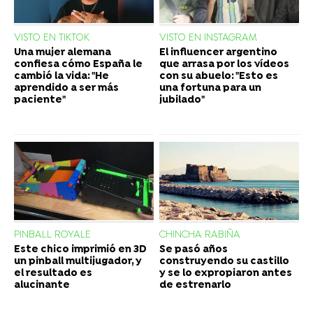
VISTO EN TIKTOK
VISTO EN INSTAGRAM
Una mujer alemana
El influencer argentino
confiesa cómo España le
que arrasa por los vídeos
cambió la vida: "He
con su abuelo: "Esto es
aprendido a ser más
una fortuna para un
paciente"
jubilado"
PINBALL ROYALE
CHINCHA RABIÑA
Este chico imprimió en 3D
Se pasó años
un pinball multijugador, y
construyendo su castillo
el resultado es
y se lo expropiaron antes
alucinante
de estrenarlo