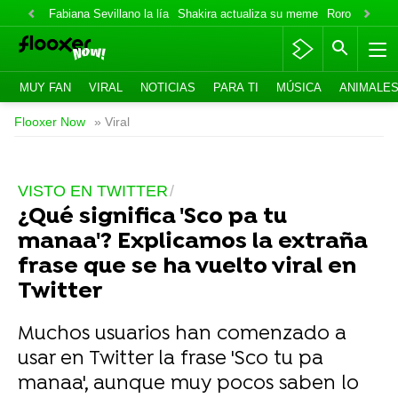
Fabiana Sevillano la lía
Shakira actualiza su meme
Roro lo niega
MUY FAN
VIRAL
NOTICIAS
PARA TI
MÚSICA
ANIMALE
Flooxer Now
» Viral
VISTO EN TWITTER
¿Qué significa 'Sco pa tu
manaa'? Explicamos la extraña
frase que se ha vuelto viral en
Twitter
Muchos usuarios han comenzado a
usar en Twitter la frase 'Sco tu pa
manaa', aunque muy pocos saben lo