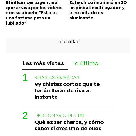
El influencer argentino
Este chico imprimió en 3D
que arrasa por los vídeos
un pinball multijugador, y
con su abuelo: "Esto es
el resultado es
una fortuna para un
alucinante
jubilado"
Las más vistas
Lo último
RISAS ASEGURADAS
99 chistes cortos que te
harán llorar de risa al
instante
DICCIONARIO DIGITAL
Qué es ser charca, y cómo
saber si eres uno de ellos