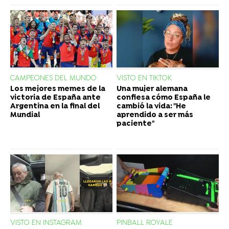
CAMPEONES DEL MUNDO
VISTO EN TIKTOK
Los mejores memes de la
Una mujer alemana
victoria de España ante
confiesa cómo España le
Argentina en la final del
cambió la vida: "He
Mundial
aprendido a ser más
paciente"
VISTO EN INSTAGRAM
PINBALL ROYALE