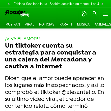
Fabiana Sevillano la lía
Shakira actualiza su meme
Los Jonas va
MUY FAN
VIRAL
NOTICIAS
PARA TI
MÚSICA
ANIMALE
¡VIVA EL AMOR!
Un tiktoker cuenta su
estrategia para conquistar a
una cajera del Mercadona y
cautiva a internet
Dicen que el amor puede aparecer en
los lugares más insospechados, y así lo
comprobó el tiktoker @alesantello. En
su último vídeo viral, el creador de
contenido relata cómo terminó