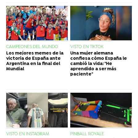
CAMPEONES DEL MUNDO
VISTO EN TIKTOK
Los mejores memes de la
Una mujer alemana
victoria de España ante
confiesa cómo España le
Argentina en la final del
cambió la vida: "He
Mundial
aprendido a ser más
paciente"
VISTO EN INSTAGRAM
PINBALL ROYALE