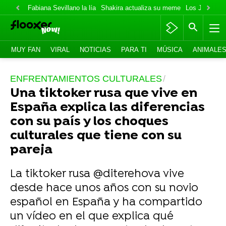
Fabiana Sevillano la lía
Shakira actualiza su meme
Los Jonas va
MUY FAN
VIRAL
NOTICIAS
PARA TI
MÚSICA
ANIMALE
ENFRENTAMIENTOS CULTURALES
Una tiktoker rusa que vive en
España explica las diferencias
con su país y los choques
culturales que tiene con su
pareja
La tiktoker rusa @diterehova vive
desde hace unos años con su novio
español en España y ha compartido
un vídeo en el que explica qué