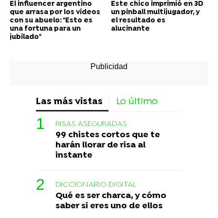
El influencer argentino
Este chico imprimió en 3D
que arrasa por los vídeos
un pinball multijugador, y
con su abuelo: "Esto es
el resultado es
una fortuna para un
alucinante
jubilado"
Las más vistas
Lo último
RISAS ASEGURADAS
99 chistes cortos que te
harán llorar de risa al
instante
DICCIONARIO DIGITAL
Qué es ser charca, y cómo
saber si eres uno de ellos