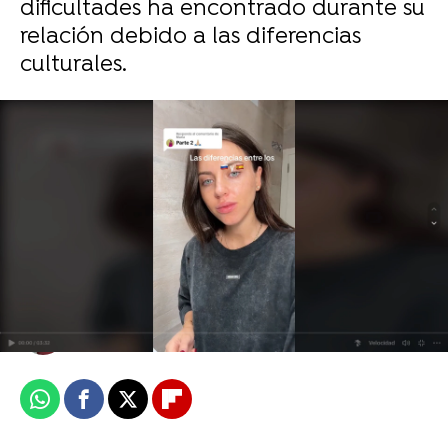
dificultades ha encontrado durante su
relación debido a las diferencias
culturales.
Vuelve a vivir a casa de sus padres después
de separarse, y descubre que su perro se ha
apropiado de su habitación
María Ibernón
Publicado:
05 de marzo de 2024, 16:55
Whatsapp
Facebook
X
Flipboard