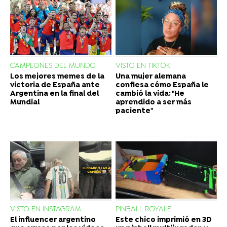
CAMPEONES DEL MUNDO
VISTO EN TIKTOK
Los mejores memes de la
Una mujer alemana
victoria de España ante
confiesa cómo España le
Argentina en la final del
cambió la vida: "He
Mundial
aprendido a ser más
paciente"
VISTO EN INSTAGRAM
PINBALL ROYALE
El influencer argentino
Este chico imprimió en 3D