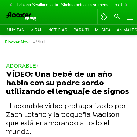
Fabiana Sevillano la lía
Shakira actualiza su meme
Los Jonas va
MUY FAN
VIRAL
NOTICIAS
PARA TI
MÚSICA
ANIMALE
Flooxer Now
» Viral
ADORABLE
VÍDEO: Una bebé de un año
habla con su padre sordo
utilizando el lenguaje de signos
El adorable vídeo protagonizado por
Zach Lotane y la pequeña Madison
que está enamorando a todo el
mundo.