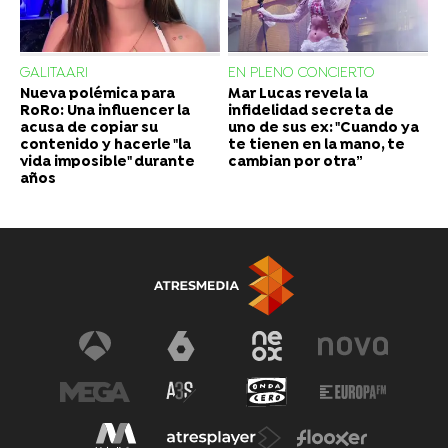
GALITAARI
EN PLENO CONCIERTO
Nueva polémica para
Mar Lucas revela la
RoRo: Una influencer la
infidelidad secreta de
acusa de copiar su
uno de sus ex: "Cuando ya
contenido y hacerle "la
te tienen en la mano, te
vida imposible" durante
cambian por otra”
años