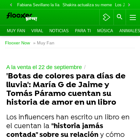
Fabiana Sevillano la lía
Shakira actualiza su meme
Los Jonas va
MUY FAN
VIRAL
NOTICIAS
PARA TI
MÚSICA
ANIMALE
Flooxer Now
» Muy Fan
A la venta el 22 de septiembre
'Botas de colores para días de
lluvia': María G de Jaime y
Tomás Páramo cuentan su
historia de amor en un libro
Los influencers han escrito un libro en
el cuentan la
"historia jamás
contada" sobre su relación
y cómo