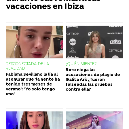
vacaciones en Ibiza
DESCONECTADA DE LA
¿QUIÉN MIENTE?
REALIDAD
Roro niega las
Fabiana Sevillano la lía al
acusaciones de plagio de
asegurar que "la gente ha
Galita Ari: ¿fueron
tenido tres meses de
falseadas las pruebas
verano": "Yo solo tengo
contra ella?
uno"