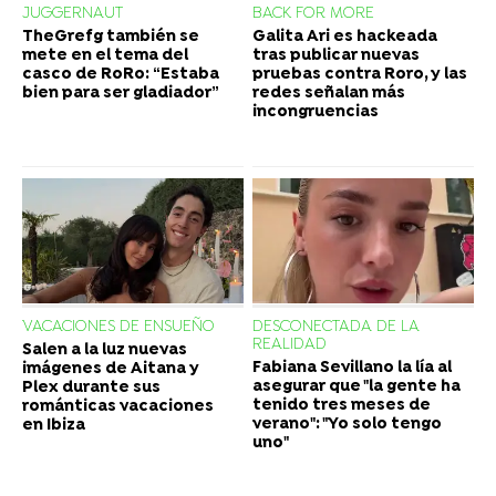
JUGGERNAUT
BACK FOR MORE
TheGrefg también se
Galita Ari es hackeada
mete en el tema del
tras publicar nuevas
casco de RoRo: “Estaba
pruebas contra Roro, y las
bien para ser gladiador”
redes señalan más
incongruencias
VACACIONES DE ENSUEÑO
DESCONECTADA DE LA
REALIDAD
Salen a la luz nuevas
Fabiana Sevillano la lía al
imágenes de Aitana y
asegurar que "la gente ha
Plex durante sus
tenido tres meses de
románticas vacaciones
verano": "Yo solo tengo
en Ibiza
uno"