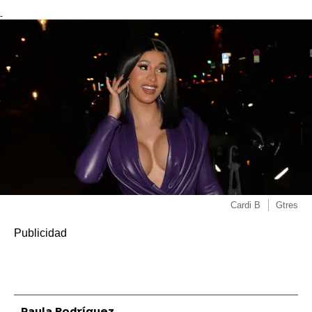
-
Cardi B
Gtres