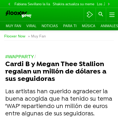
Fabiana Sevillano la lía
Shakira actualiza su meme
Los Jonas va
MUY FAN
VIRAL
NOTICIAS
PARA TI
MÚSICA
ANIMALE
Flooxer Now
» Muy Fan
#WAPPARTY
Cardi B y Megan Thee Stallion
regalan un millón de dólares a
sus seguidoras
Las artistas han querido agradecer la
buena acogida que ha tenido su tema
'WAP' repartiendo un millón de euros
entre algunas de sus seguidoras.