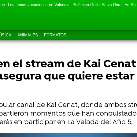
eme
Los Jonas vacaciones en Valencia
Polémica Galita Ari vs Roro
Ed She
ÚSICA
ANIMALES
FORMATOS
 en el stream de Kai Cenat 
segura que quiere estar 
popular canal de Kai Cenat, donde ambos st
partieron momentos que han conquistado 
rés en participar en La Velada del Año 5.