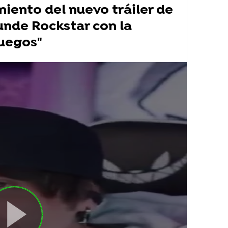
miento del nuevo tráiler de
unde Rockstar con la
juegos"