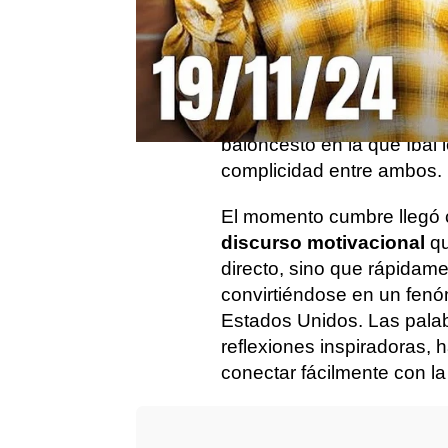
El streamer español
Ibai 
en el canal de
Kai Cenat
,
más suscripciones del mu
Durante la retransmisión,
protagonizaron un diverti
baloncesto en la que Ibai 
complicidad entre ambos.
El momento cumbre llegó cu
discurso motivacional
qu
directo, sino que rápidam
convirtiéndose en un fen
Estados Unidos. Las palab
reflexiones inspiradoras,
conectar fácilmente con la