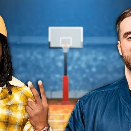
io: quiere competir en los Juegos Olímpicos de 2028
Whatsapp
Facebook
X
Flipboa
11:09