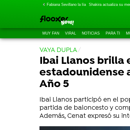
Fabiana Sevillano la lía
Shakira actualiza su m
MUY FAN
VIRAL
NOTICIAS
PARA TI
M
VAYA DUPLA
Ibai Llanos brilla
estadounidense a
Año 5
Ibai Llanos participó en el 
partida de baloncesto y com
Además, Cenat expresó su inte