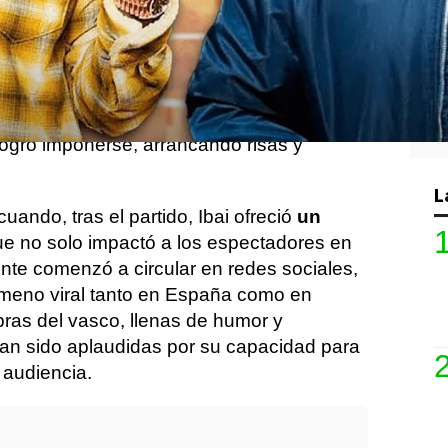
Llanos
hizo ayer una aparición destacada
 considerado actualmente el streamer con
ndo gracias a su exitoso
Mafiathon 2
.
 ambos creadores de contenido
do encuentro que incluyó una partida de
logró imponerse, arrancando risas y
L
ando, tras el partido, Ibai ofreció
un
e no solo impactó a los espectadores en
ente comenzó a circular en redes sociales,
ómeno viral tanto en España como en
ras del vasco, llenas de humor y
 han sido aplaudidas por su capacidad para
 audiencia.