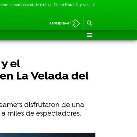
eran el compositor de éxitos
Disco Karol G y sus colaboraciones
Aitana y
y el
en La Velada del
reamers disfrutaron de una
a miles de espectadores.