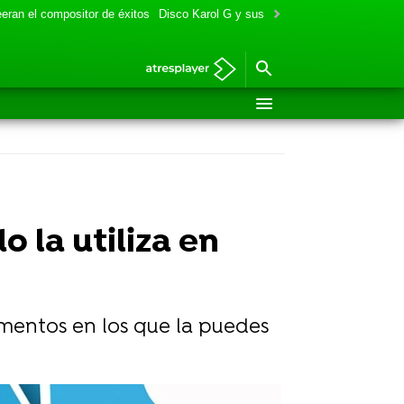
eran el compositor de éxitos
Disco Karol G y sus colaboraciones
Aitana y
o la utiliza en
momentos en los que la puedes