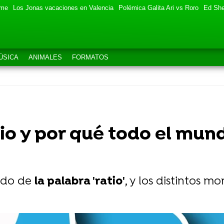
eme
Los Jonas vacaciones en Valencia
Polémica Galita Ari vs Roro
Ed She
ÚSICA
ANIMALES
FORMATOS
io y por qué todo el mund
cado de
la palabra 'ratio'
, y los distintos 