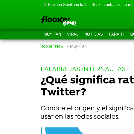
Fabiana Sevillano la lía
Shakira actualiza su m
MUY FAN
VIRAL
NOTICIAS
PARA TI
M
Flooxer Now
» Muy Fan
PALABREJAS INTERNAUTAS
¿Qué significa rat
Twitter?
Conoce el origen y el signifi
usar en las redes sociales.