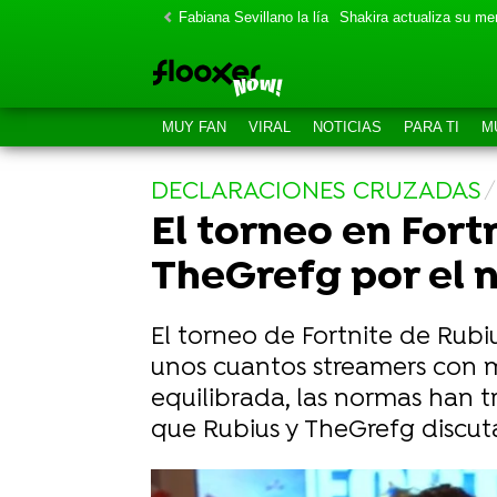
Fabiana Sevillano la lía
Shakira actualiza su m
MUY FAN
VIRAL
NOTICIAS
PARA TI
M
DECLARACIONES CRUZADAS
El torneo en For
TheGrefg por el n
El torneo de Fortnite de Rubi
unos cuantos streamers con m
equilibrada, las normas han t
que Rubius y TheGrefg discut