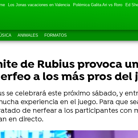
eme
Los Jonas vacaciones en Valencia
Polémica Galita Ari vs Roro
Ed She
ÚSICA
ANIMALES
FORMATOS
tnite de Rubius provoca u
erfeo a los más pros del
us se celebrará este próximo sábado, y entr
ucha experiencia en el juego. Para que s
ratado de nerfear a los participantes con m
an en directo.