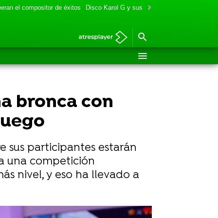
eran el compositor de éxitos
Disco Karol G y sus colaboraciones
Aitana y
na bronca con
 juego
e sus participantes estarán
ea una competición
ás nivel, y eso ha llevado a