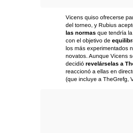
Vicens quiso ofrecerse par
del torneo, y Rubius ace
las normas
que tendría l
con el objetivo de
equilibr
los más experimentados no
novatos. Aunque Vicens s
decidió
revelárselas a T
reaccionó a ellas en direc
(que incluye a TheGrefg, V