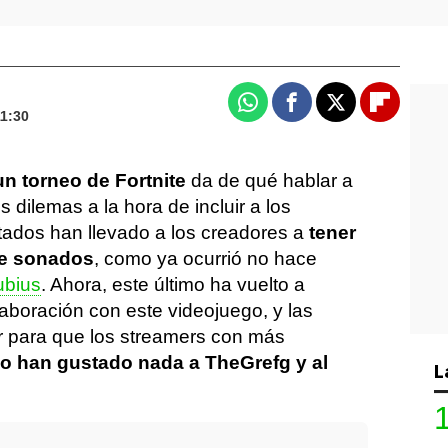
Whatsapp
Facebook
X
Flipboa
11:30
un torneo de Fortnite
da de qué hablar a
 dilemas a la hora de incluir a los
ados han llevado a los creadores a
tener
te sonados
, como ya ocurrió no hace
ubius
. Ahora, este último ha vuelto a
aboración con este videojuego, y las
 para que los streamers con más
o han gustado nada a TheGrefg y al
L