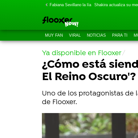
Fabiana Sevillano la lía
Shakira actualiza su m
MUY FAN
VIRAL
NOTICIAS
PARA TI
M
Ya disponible en Flooxer
¿Cómo está siendo
El Reino Oscuro'?
Uno de los protagonistas de l
de Flooxer.