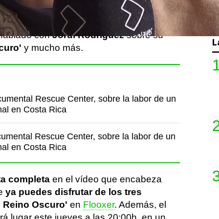
l game show.
 hablado con
Jordi Rodríguez
sobre su
L
curo'
y mucho más.
cumental Rescue Center, sobre la labor de un
mal en Costa Rica
cumental Rescue Center, sobre la labor de un
mal en Costa Rica
sta completa
en el vídeo que encabeza
ue
ya puedes disfrutar de los tres
El Reino Oscuro'
en
Flooxer
. Además, el
rá lugar este jueves a las 20:00h, en un