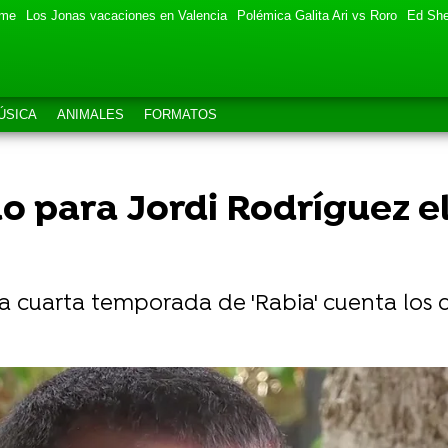
eme
Los Jonas vacaciones en Valencia
Polémica Galita Ari vs Roro
Ed She
ÚSICA
ANIMALES
FORMATOS
 para Jordi Rodríguez el 
a cuarta temporada de 'Rabia' cuenta los d