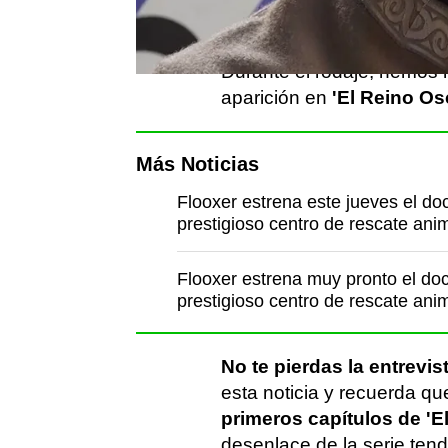
referente en el terreno de
Durante el rodaje, hemos
aparición en
'El Reino Os
Más Noticias
Flooxer estrena este jueves el do
prestigioso centro de rescate ani
Flooxer estrena muy pronto el do
prestigioso centro de rescate ani
No te pierdas la entrevi
esta noticia y recuerda q
primeros capítulos de '
desenlace de la serie tend