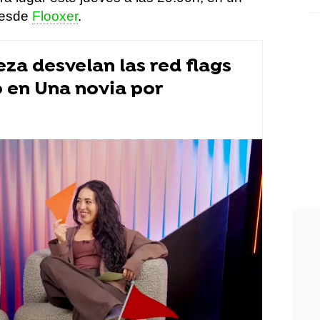
desde
Flooxer
.
eza desvelan las red flags
o en Una novia por