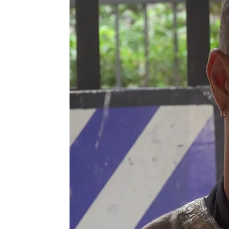
Flooxer Now
Publicado:
27 de marzo de 2023, 17:17
‘Rabia. El Reino Oscuro’
‘Rabia’
, ha vuelto a
Floox
capítulos
. El formato vu
incorporaciones para segu
enriquecer así un proyect