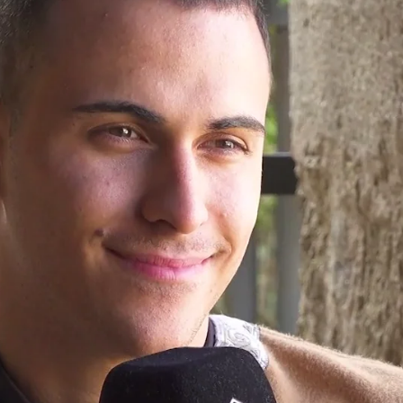
Whatsapp
Facebook
X
Flipboa
, la cuarta temporada de su exitoso formato
er
estrenando sus tres primeros
elve cargado de novedades y grandes
ir sorprendiendo al espectador y
o que se ha consolidado como el gran