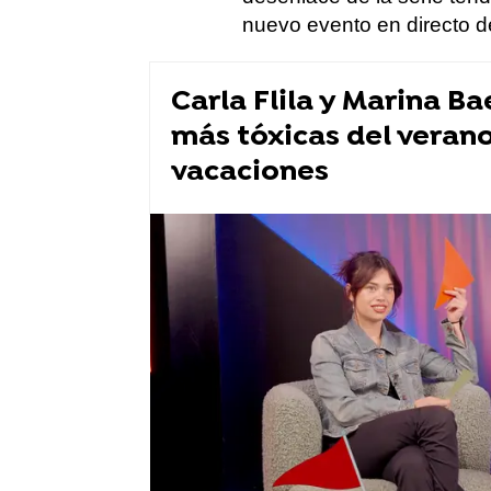
nuevo evento en directo 
Carla Flila y Marina Ba
más tóxicas del veran
vacaciones
Flooxer Now
» Formatos
» Rabia