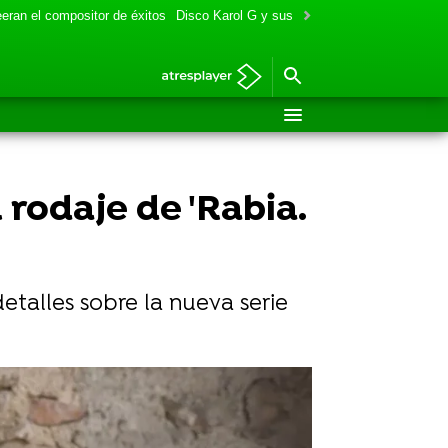
eran el compositor de éxitos
Disco Karol G y sus colaboraciones
Aitana y
rodaje de 'Rabia.
etalles sobre la nueva serie