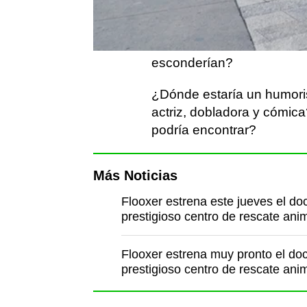
hacerse fotos y participar.
Pero, antes, se escondier
esconderían?
¿Dónde estaría un humoris
actriz, dobladora y cómic
podría encontrar?
Más Noticias
Flooxer estrena este jueves el do
prestigioso centro de rescate ani
Flooxer estrena muy pronto el do
prestigioso centro de rescate ani