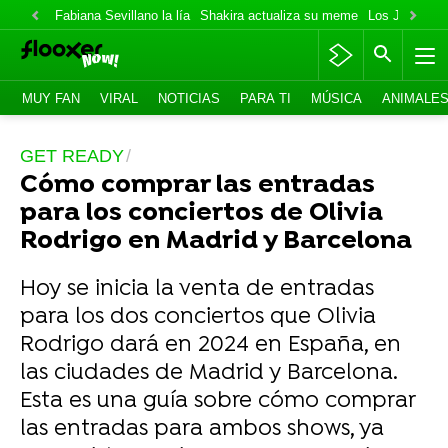
Fabiana Sevillano la lía
Shakira actualiza su meme
Los Jonas va
MUY FAN
VIRAL
NOTICIAS
PARA TI
MÚSICA
ANIMALE
GET READY
Cómo comprar las entradas
para los conciertos de Olivia
Rodrigo en Madrid y Barcelona
Hoy se inicia la venta de entradas
para los dos conciertos que Olivia
Rodrigo dará en 2024 en España, en
las ciudades de Madrid y Barcelona.
Esta es una guía sobre cómo comprar
las entradas para ambos shows, ya