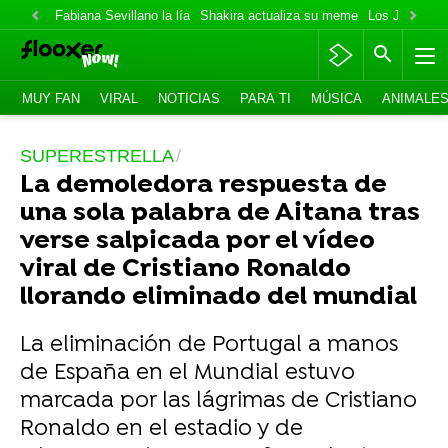
Fabiana Sevillano la lía
Shakira actualiza su meme
Los Jonas va
MUY FAN
VIRAL
NOTICIAS
PARA TI
MÚSICA
ANIMALE
SUPERESTRELLA
La demoledora respuesta de
una sola palabra de Aitana tras
verse salpicada por el vídeo
viral de Cristiano Ronaldo
llorando eliminado del mundial
La eliminación de Portugal a manos
de España en el Mundial estuvo
marcada por las lágrimas de Cristiano
Ronaldo en el estadio y de