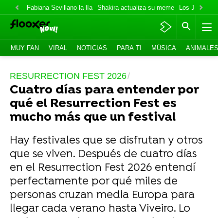
Fabiana Sevillano la lía
Shakira actualiza su meme
Los Jonas va
MUY FAN
VIRAL
NOTICIAS
PARA TI
MÚSICA
ANIMALE
RESURRECTION FEST 2026
Cuatro días para entender por
qué el Resurrection Fest es
mucho más que un festival
Hay festivales que se disfrutan y otros
que se viven. Después de cuatro días
en el Resurrection Fest 2026 entendí
perfectamente por qué miles de
personas cruzan media Europa para
llegar cada verano hasta Viveiro. Lo