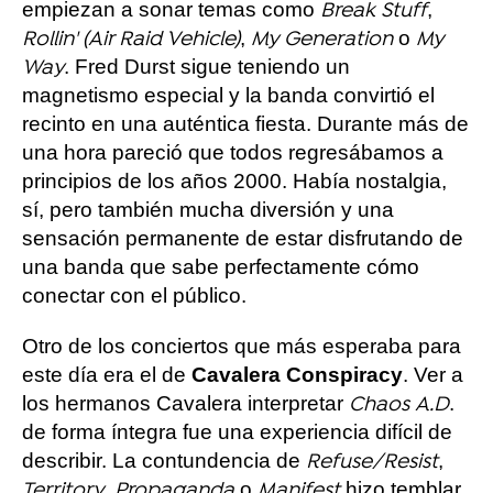
empiezan a sonar temas como
,
Break Stuff
,
o
Rollin' (Air Raid Vehicle)
My Generation
My
. Fred Durst sigue teniendo un
Way
magnetismo especial y la banda convirtió el
recinto en una auténtica fiesta. Durante más de
una hora pareció que todos regresábamos a
principios de los años 2000. Había nostalgia,
sí, pero también mucha diversión y una
sensación permanente de estar disfrutando de
una banda que sabe perfectamente cómo
conectar con el público.
Otro de los conciertos que más esperaba para
este día era el de
Cavalera Conspiracy
. Ver a
los hermanos Cavalera interpretar
.
Chaos A.D
de forma íntegra fue una experiencia difícil de
describir. La contundencia de
,
Refuse/Resist
,
o
hizo temblar
Territory
Propaganda
Manifest