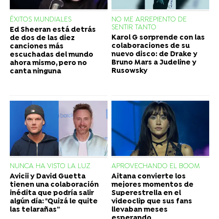
ÉXITOS MUNDIALES
NO ME ARREPIENTO DE
SENTIR TANTO
Ed Sheeran está detrás
Karol G sorprende con las
de dos de las diez
colaboraciones de su
canciones más
nuevo disco: de Drake y
escuchadas del mundo
Bruno Mars a Judeline y
ahora mismo, pero no
Rusowsky
canta ninguna
NUNCA HA VISTO LA LUZ
APROVECHANDO EL BOOM
Avicii y David Guetta
Aitana convierte los
tienen una colaboración
mejores momentos de
inédita que podría salir
Superestrella en el
algún día: "Quizá le quite
videoclip que sus fans
las telarañas”
llevaban meses
esperando