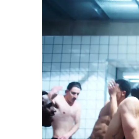
Juan Ceñal
Publicado:
03 de julio de 2026, 15:46
Madonna es la reina histór
embargo, en los últimos t
ha ido pasando por las ma