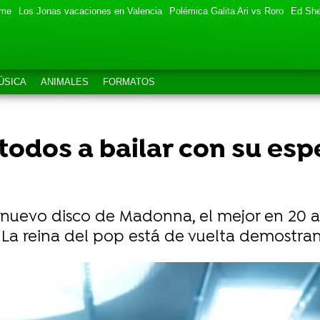
eme
Los Jonas vacaciones en Valencia
Polémica Galita Ari vs Roro
Ed She
ÚSICA
ANIMALES
FORMATOS
odos a bailar con su es
al nuevo disco de Madonna, el mejor en 20 a
 La reina del pop está de vuelta demostra