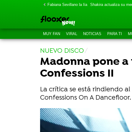
Fabiana Sevillano la lía
Shakira actualiza su m
MUY FAN
VIRAL
NOTICIAS
PARA TI
M
NUEVO DISCO
Madonna pone a t
Confessions II
La crítica se está rindiendo 
Confessions On A Dancefloor.