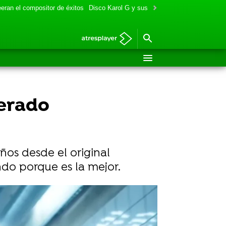
eran el compositor de éxitos
Disco Karol G y sus colaboraciones
Aitana y
perado
ños desde el original
ndo porque es la mejor.
Reuters