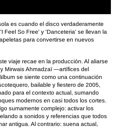
 sola es cuando el disco verdaderamente
I Feel So Free' y 'Danceteria' se llevan la
papeletas para convertirse en nuevos
te viaje recae en la producción. Al aliarse
 y Mirwais Ahmadzaï —artífices del
 álbum se siente como una continuación
scotequero, bailable y fiestero de 2005,
nado para el contexto actual, sumando
toques modernos en casi todos los cortes.
go sumamente complejo: activar los
pelando a sonidos y referencias que todos
r antigua. Al contrario: suena actual,