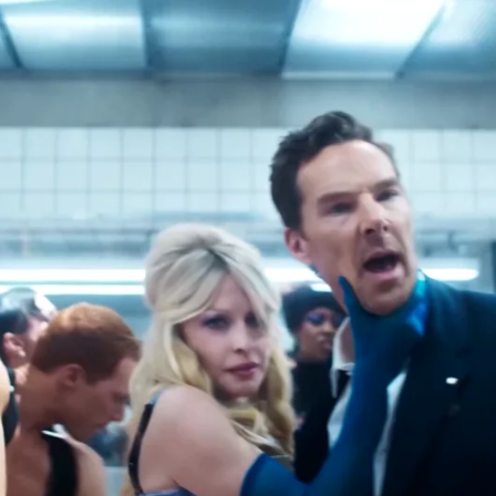
Whatsapp
Facebook
X
Flipboa
ica del pop. Eso es indiscutible. Sin
iempos parecía haber cedido un trono que
nos de Lady Gaga, Beyoncé, Billie Eilish,