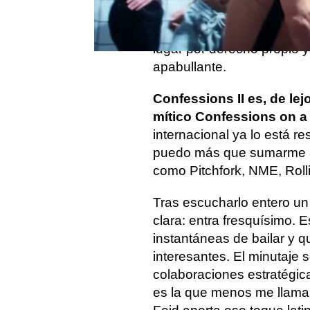
Taylor Swift, Olivia Rodri
preguntes. Pero la espera
lugar por derecho propio 
apabullante.
Confessions II es, de le
mítico Confessions on a
internacional ya lo está 
puedo más que sumarme a 
como Pitchfork, NME, Roll
Tras escucharlo entero un
clara: entra fresquísimo. 
instantáneas de bailar y q
interesantes. El minutaje 
colaboraciones estratégic
es la que menos me llama 