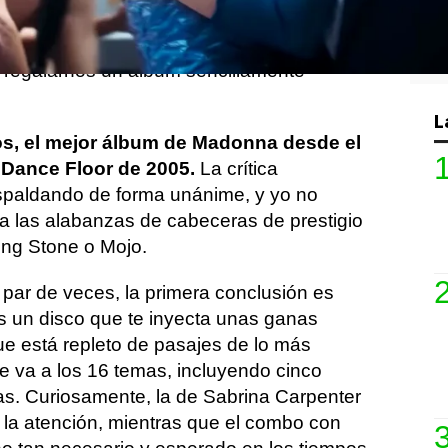
go o Sabrina Carpenter, según a quién
 ha terminado: ha vuelto para reclamar su
y regalarnos un álbum sencillamente
L
jos, el mejor álbum de Madonna desde el
 Dance Floor de 2005.
La crítica
respaldando de forma unánime, y yo no
las alabanzas de cabeceras de prestigio
ing Stone o Mojo.
 par de veces, la primera conclusión es
Es un disco que te inyecta unas ganas
ue está repleto de pasajes de lo más
se va a los 16 temas, incluyendo cinco
as. Curiosamente, la de Sabrina Carpenter
la atención, mientras que el combo con