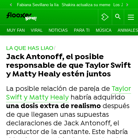
Fabiana Sevillano la lía
Shakira actualiza su meme
Los Jonas va
MUY FAN
VIRAL
NOTICIAS
PARA TI
MÚSICA
ANIMALE
LA QUE HAS LIAO
Jack Antonoff, el posible
responsable de que Taylor Swift
y Matty Healy estén juntos
La posible relación de pareja de
Taylor
Swift y Matty Healy
habría adquirido
una dosis extra de realismo
después
de que llegasen unas supuestas
declaraciones de Jack Antonoff, el
productor de la cantante. Este habría