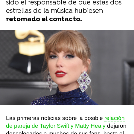
sido el responsable de que estas dos
estrellas de la música hubiesen
retomado el contacto.
Asier Duque
Publicado:
09 de mayo de 2023, 13:14
Whatsapp
Facebook
X
Flipboard
Las primeras noticias sobre la posible
relación
de pareja de Taylor Swift y Matty Healy
dejaron
descolocados a muchos de sus fans, hasta el