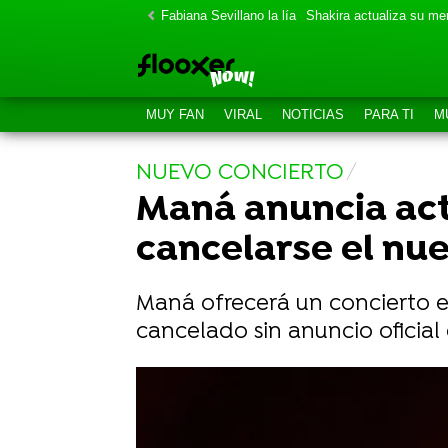
Fabiana Sevillano la lía
Shakira actualiza su m
MUY FAN
VIRAL
NOTICIAS
PARA TI
M
NUEVO CONCIERTO
Maná anuncia actu
cancelarse el nue
Maná ofrecerá un concierto e
cancelado sin anuncio oficial 