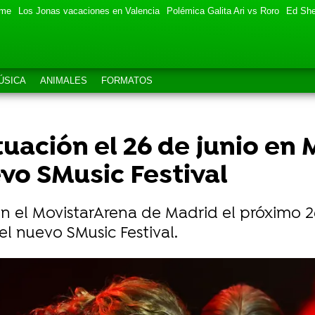
eme
Los Jonas vacaciones en Valencia
Polémica Galita Ari vs Roro
Ed She
ÚSICA
ANIMALES
FORMATOS
ación el 26 de junio en 
vo SMusic Festival
n el MovistarArena de Madrid el próximo 26
el nuevo SMusic Festival.