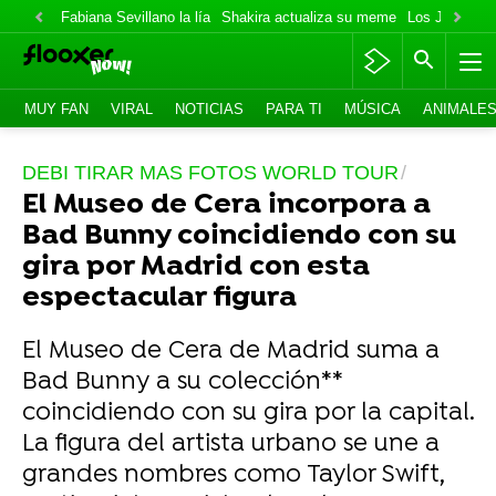
Fabiana Sevillano la lía
Shakira actualiza su meme
Los Jonas va
MUY FAN
VIRAL
NOTICIAS
PARA TI
MÚSICA
ANIMALE
DEBI TIRAR MAS FOTOS WORLD TOUR
El Museo de Cera incorpora a
Bad Bunny coincidiendo con su
gira por Madrid con esta
espectacular figura
El Museo de Cera de Madrid suma a
Bad Bunny a su colección**
coincidiendo con su gira por la capital.
La figura del artista urbano se une a
grandes nombres como Taylor Swift,