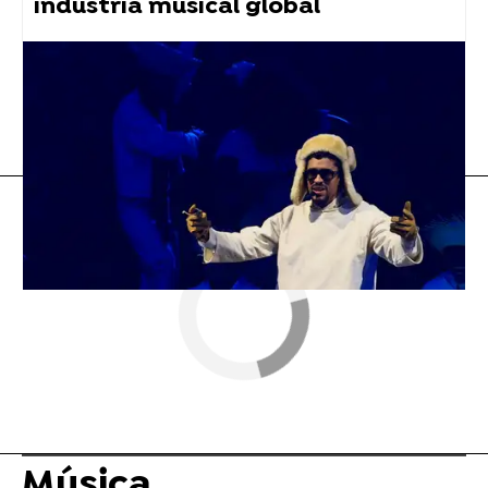
industria musical global
Bad Bunny
Flooxer Now
» Música
Música