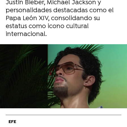
Justin Bieber, Michael Jackson y
personalidades destacadas como el
Papa León XIV, consolidando su
estatus como icono cultural
internacional.
VÍDEO: Europa Press
La promotora de Bad Bunny niega que
haya saturación de público en sus
conciertos en España frente a los vídeos
virales
EFE