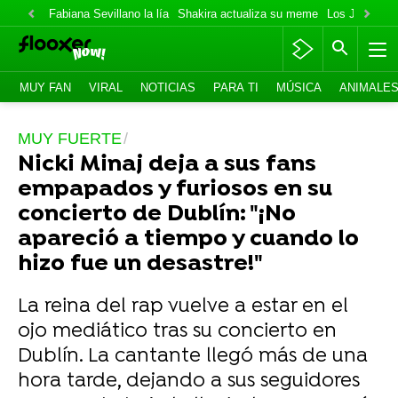
Fabiana Sevillano la lía
Shakira actualiza su meme
Los Jonas va
MUY FAN
VIRAL
NOTICIAS
PARA TI
MÚSICA
ANIMALE
MUY FUERTE
Nicki Minaj deja a sus fans
empapados y furiosos en su
concierto de Dublín: "¡No
apareció a tiempo y cuando lo
hizo fue un desastre!"
La reina del rap vuelve a estar en el
ojo mediático tras su concierto en
Dublín. La cantante llegó más de una
hora tarde, dejando a sus seguidores