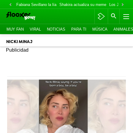
Fabiana Sevillano la lía
Shakira actualiza su meme
Los Jonas va
MUY FAN
VIRAL
NOTICIAS
PARA TI
MÚSICA
ANIMALE
NICKI MINAJ