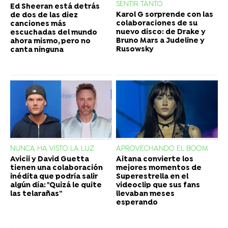
SENTIR TANTO
Ed Sheeran está detrás
Karol G sorprende con las
de dos de las diez
colaboraciones de su
canciones más
nuevo disco: de Drake y
escuchadas del mundo
Bruno Mars a Judeline y
ahora mismo, pero no
Rusowsky
canta ninguna
NUNCA HA VISTO LA LUZ
APROVECHANDO EL BOOM
Avicii y David Guetta
Aitana convierte los
tienen una colaboración
mejores momentos de
inédita que podría salir
Superestrella en el
algún día: "Quizá le quite
videoclip que sus fans
las telarañas”
llevaban meses
esperando