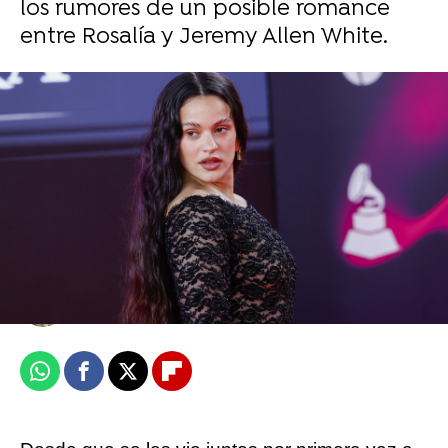
los rumores de un posible romance
entre Rosalía y Jeremy Allen White.
Rosalía, coanfitriona de la gran fiesta
previa a los Juegos Olímpicos de París
2024
Julia Almazán
Publicado:
17 de julio de 2024, 13:07
Whatsapp
Facebook
X
Flipboard