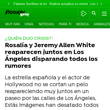
Fabiana Sevillano la lía
Shakira actualiza su meme
Los Jonas va
MUY FAN
VIRAL
NOTICIAS
PARA TI
MÚSICA
ANIMALE
¿QUIÉN DIJO CRISIS?
Rosalía y Jeremy Allen White
reaparecen juntos en Los
Ángeles disparando todos los
rumores
La estrella española y el actor de
Hollywood no se cortan un pelo
reapareciendo muy juntos en un
paseo por las calles de Los Ángeles.
Estás imágenes han desatado todos