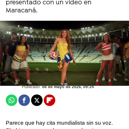
presentado con un video en
Maracaná.
EFE
Juan Ceñal
Publicado:
08 de mayo de 2026, 09:24
Whatsapp
Facebook
X
Flipboard
Parece que hay cita mundialista sin su voz.