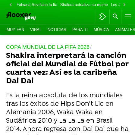
Fabiana Sevillano la lía
Shakira actualiza su meme
Los Jonas va
MUY FAN
VIRAL
NOTICIAS
PARA TI
MÚSICA
ANIMALE
COPA MUNDIAL DE LA FIFA 2026
Shakira interpretará la canción
oficial del Mundial de Fútbol por
cuarta vez: Así es la caribeña
Dai Dai
Es la reina absoluta de los mundiales
tras los éxitos de Hips Don't Lie en
Alemania 2006, Waka Waka en
Sudáfrica 2010 y La La La en Brasil
2014. Ahora regresa con Dai Dai que ha