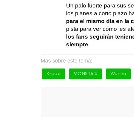
Un palo fuerte para sus s
los planes a corto plazo h
para el mismo día en la 
pista para ver cómo les af
los fans seguirán tenie
siempre
.
Más sobre este tema:
K-pop
MONSTA X
Wonho