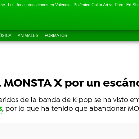
eme
Los Jonas vacaciones en Valencia
Polémica Galita Ari vs Roro
Ed She
ÚSICA
ANIMALES
FORMATOS
MONSTA X por un escánd
ridos de la banda de K-pop se ha visto e
s
, por lo que ha tenido que abandonar M