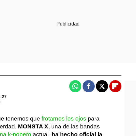
Whatsapp
Facebook
X
Flipboa
3:27
0
que tenemos que
frotarnos los ojos
para
verdad.
MONSTA X
, una de las bandas
ma k-popero
actual,
ha hecho oficial la