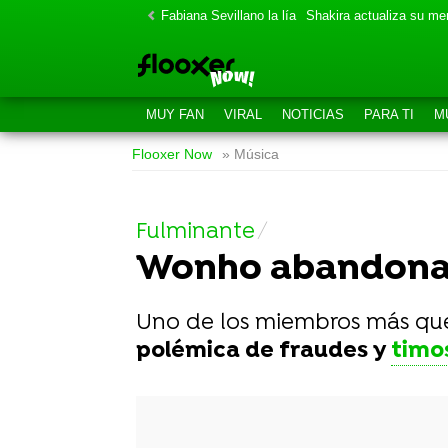
Fabiana Sevillano la lía
Shakira actualiza su m
MUY FAN
VIRAL
NOTICIAS
PARA TI
M
Flooxer Now
» Música
Fulminante
Wonho abandona 
Uno de los miembros más que
polémica de fraudes y
timo
-