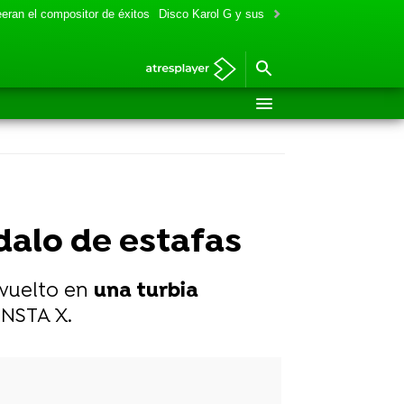
eran el compositor de éxitos
Disco Karol G y sus colaboraciones
Aitana y
alo de estafas
nvuelto en
una turbia
ONSTA X.