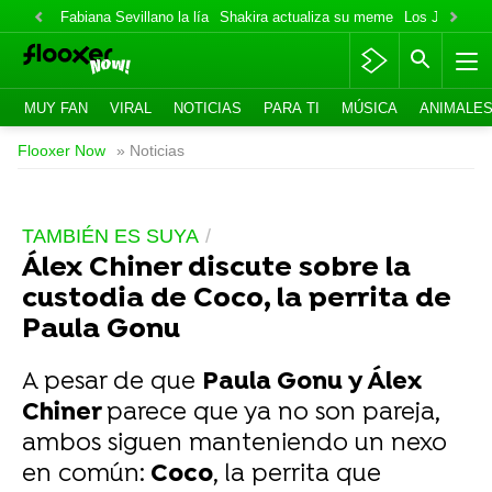
Fabiana Sevillano la lía
Shakira actualiza su meme
Los Jonas va
MUY FAN
VIRAL
NOTICIAS
PARA TI
MÚSICA
ANIMALE
Flooxer Now
» Noticias
TAMBIÉN ES SUYA
Álex Chiner discute sobre la
custodia de Coco, la perrita de
Paula Gonu
A pesar de que
Paula Gonu y Álex
Chiner
parece que ya no son pareja,
ambos siguen manteniendo un nexo
en común:
Coco
, la perrita que