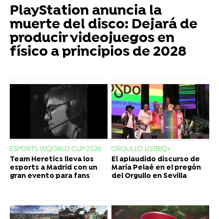
PlayStation anuncia la
muerte del disco: Dejará de
producir videojuegos en
físico a principios de 2028
ESPORTS WQORLD CUP 2026
ORGULLO LGTBIQ+
Team Heretics lleva los
El aplaudido discurso de
esports a Madrid con un
María Pelaé en el pregón
gran evento para fans
del Orgullo en Sevilla