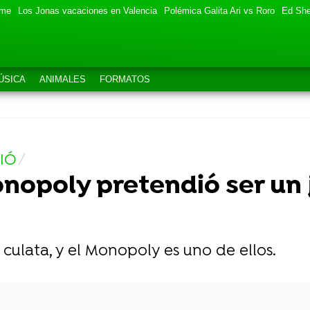
eme
Los Jonas vacaciones en Valencia
Polémica Galita Ari vs Roro
Ed She
ÚSICA
ANIMALES
FORMATOS
IÓ
onopoly pretendió ser un 
 culata, y el Monopoly es uno de ellos.