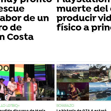
escue
muerte del 
labor de un
producir vi
ro de
físico a pri
n Costa
LO LGTBIQ+
BOMBAZO