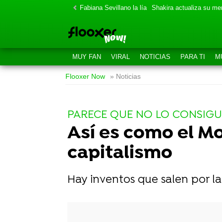
Fabiana Sevillano la lía
Shakira actualiza su m
MUY FAN
VIRAL
NOTICIAS
PARA TI
M
Flooxer Now
» Noticias
PARECE QUE NO LO CONSIGU
Así es como el M
capitalismo
Hay inventos que salen por la
-