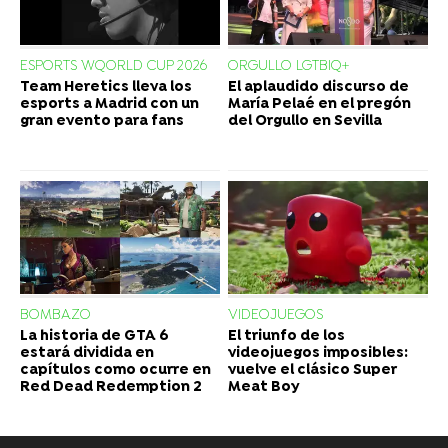
ESPORTS WQORLD CUP 2026
ORGULLO LGTBIQ+
Team Heretics lleva los
El aplaudido discurso de
esports a Madrid con un
María Pelaé en el pregón
gran evento para fans
del Orgullo en Sevilla
BOMBAZO
VIDEOJUEGOS
La historia de GTA 6
El triunfo de los
estará dividida en
videojuegos imposibles:
capítulos como ocurre en
vuelve el clásico Super
Red Dead Redemption 2
Meat Boy