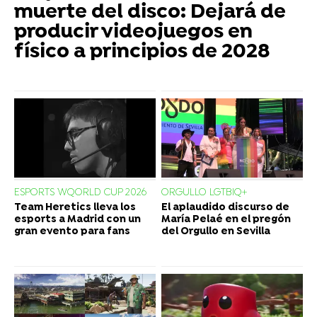
muerte del disco: Dejará de
producir videojuegos en
físico a principios de 2028
ESPORTS WQORLD CUP 2026
ORGULLO LGTBIQ+
Team Heretics lleva los
El aplaudido discurso de
esports a Madrid con un
María Pelaé en el pregón
gran evento para fans
del Orgullo en Sevilla