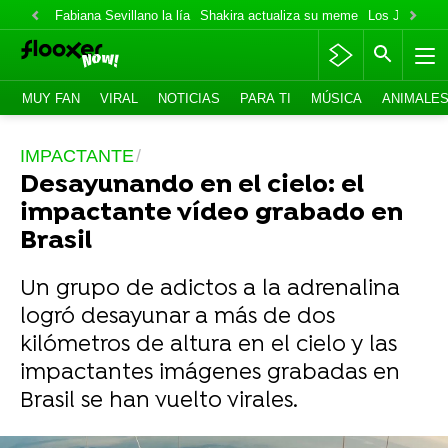
Fabiana Sevillano la lía
Shakira actualiza su meme
Los Jonas va
MUY FAN
VIRAL
NOTICIAS
PARA TI
MÚSICA
ANIMALE
IMPACTANTE
Desayunando en el cielo: el
impactante vídeo grabado en
Brasil
Un grupo de adictos a la adrenalina
logró desayunar a más de dos
kilómetros de altura en el cielo y las
impactantes imágenes grabadas en
Brasil se han vuelto virales.