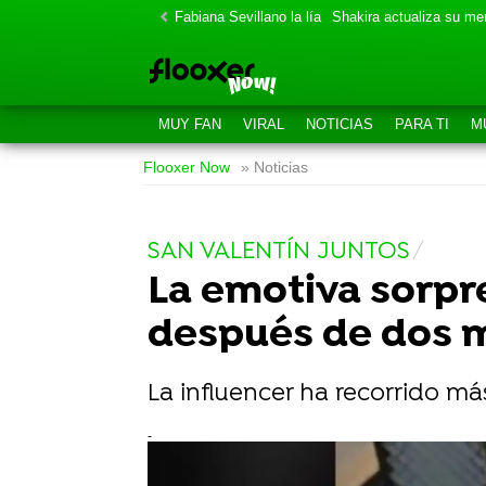
Fabiana Sevillano la lía
Shakira actualiza su m
MUY FAN
VIRAL
NOTICIAS
PARA TI
M
Flooxer Now
» Noticias
SAN VALENTÍN JUNTOS
La emotiva sorpr
después de dos m
La influencer ha recorrido má
-