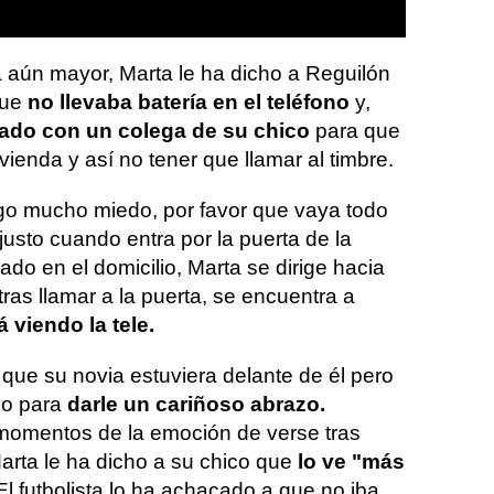
a aún mayor, Marta le ha dicho a Reguilón
que
no llevaba batería en el teléfono
y,
do con un colega de su chico
para que
vivienda y así no tener que llamar al timbre.
go mucho miedo, por favor que vaya todo
justo cuando entra por la puerta de la
do en el domicilio, Marta se dirige hacia
tras llamar a la puerta, se encuentra a
á viendo la tele.
 que su novia estuviera delante de él pero
do para
darle un cariñoso abrazo.
momentos de la emoción de verse tras
arta le ha dicho a su chico que
lo ve "más
 El futbolista lo ha achacado a que no iba