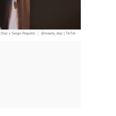
 Díaz y Sergio Reguilón
@maarta_diaz | TikTok