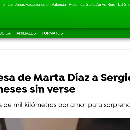
eme
Los Jonas vacaciones en Valencia
Polémica Galita Ari vs Roro
Ed She
ÚSICA
ANIMALES
FORMATOS
esa de Marta Díaz a Sergi
eses sin verse
s de mil kilómetros por amor para sorprend