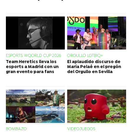
ESPORTS WQORLD CUP 2026
ORGULLO LGTBIQ+
Team Heretics lleva los
El aplaudido discurso de
esports a Madrid con un
María Pelaé en el pregón
gran evento para fans
del Orgullo en Sevilla
BOMBAZO
VIDEOJUEGOS