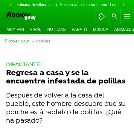
Fabiana Sevillano la lía
Shakira actualiza su meme
Los Jonas va
MUY FAN
VIRAL
NOTICIAS
PARA TI
MÚSICA
ANIMALE
Flooxer Now
» Noticias
IMPACTANTE
Regresa a casa y se la
encuentra infestada de polillas
Después de volver a la casa del
pueblo, este hombre descubre que su
porche está repleto de polillas. ¿Qué
ha pasado?
-