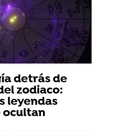
ía detrás de
del zodiaco:
as leyendas
 ocultan