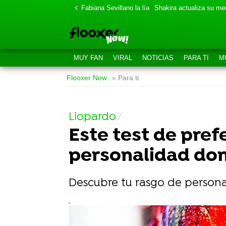
Fabiana Sevillano la lía
Shakira actualiza su m
MUY FAN
VIRAL
NOTICIAS
PARA TI
M
Flooxer Now
» Para ti
Liopardo
Este test de pref
personalidad do
Descubre tu rasgo de person
-