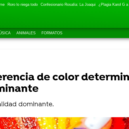
eme
Roro lo niega todo
Confesionario Rosalía: La Joaqui
¿Plagia Karol G a
ÚSICA
ANIMALES
FORMATOS
erencia de color determi
minante
alidad dominante.