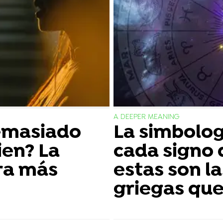
A DEEPER MEANING
emasiado
La simbolog
ien? La
cada signo 
ra más
estas son l
griegas que