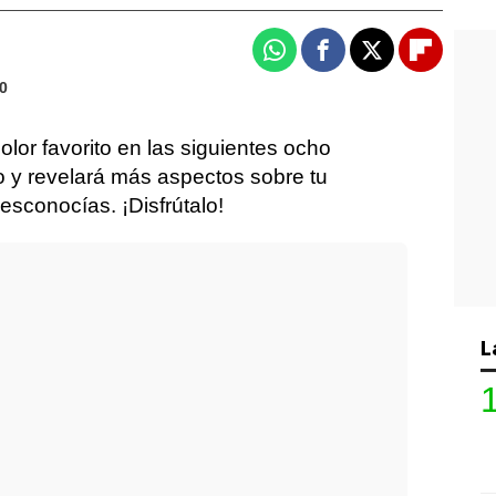
Whatsapp
Facebook
X
Flipboa
10
color favorito en las siguientes ocho
o y revelará más aspectos sobre tu
esconocías. ¡Disfrútalo!
L